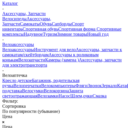
Каталог
-
Аксессуары, Запчасти
Велосипеды
Аксессуары,
Запчасти
Самокаты
Обувь
Сапборды
Спорт
инвентарь
Спортивная обувь
Спортивная форма
Спортивные
комплексы
Надувное
Туризм
Зимние товары
Новый год
-
Велоаксессуары
Велоаксессуары
Инструмент для вело
Аксессуары, запчасти к
самокатам/скейтбордам
Аксессуары к роликовым
конькам
Велозапчасти
Камеры (замена )
Аксессуары, запчасти
для электротранспорта
-
Велоаптечка
Кресло детское
Багажник, родительская
ручка
Велоперчатки
Велокомпьютеры
Фляги
Звонок
Зеркало
Ката
подставка
Велосумки
Велокорзина
Защита
светоотражающая
Велозамки
Насос
Шлем,очки
Смазка
Фильтр:
Сортировка
По популярности (убывание)
Цена
Цена