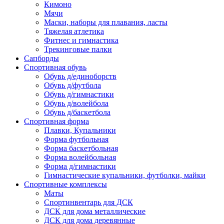
Кимоно
Мячи
Маски, наборы для плавания, ласты
Тяжелая атлетика
Фитнес и гимнастика
Трекинговые палки
Сапборды
Спортивная обувь
Обувь д/единоборств
Обувь д/футбола
Обувь д/гимнастики
Обувь д/волейбола
Обувь д/баскетбола
Спортивная форма
Плавки, Купальники
Форма футбольная
Форма баскетбольная
Форма волейбольная
Форма д/гимнастики
Гимнастические купальники, футболки, майки
Спортивные комплексы
Маты
Спортинвентарь для ДСК
ДСК для дома металлические
ДСК для дома деревянные