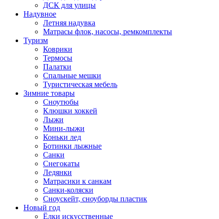
ДСК для улицы
Надувное
Летняя надувка
Матрасы флок, насосы, ремкомплекты
Туризм
Коврики
Термосы
Палатки
Спальные мешки
Туристическая мебель
Зимние товары
Сноутюбы
Клюшки хоккей
Лыжи
Мини-лыжи
Коньки лед
Ботинки лыжные
Санки
Снегокаты
Ледянки
Матрасики к санкам
Санки-коляски
Сноускейт, сноуборды пластик
Новый год
Ёлки искусственные