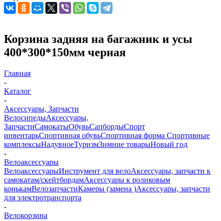
Корзина задняя на багажник и усы
400*300*150мм черная
Главная
-
Каталог
-
Аксессуары, Запчасти
Велосипеды
Аксессуары,
Запчасти
Самокаты
Обувь
Сапборды
Спорт
инвентарь
Спортивная обувь
Спортивная форма
Спортивные
комплексы
Надувное
Туризм
Зимние товары
Новый год
-
Велоаксессуары
Велоаксессуары
Инструмент для вело
Аксессуары, запчасти к
самокатам/скейтбордам
Аксессуары к роликовым
конькам
Велозапчасти
Камеры (замена )
Аксессуары, запчасти
для электротранспорта
-
Велокорзина