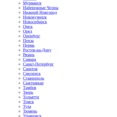
Мурманск
Набережные Челны
Нижний Новгород
Новокузнецк
Новосибирск
Омск
Орел
Оренбург
Пенза
Пермь
Ростов-на-Дону
Рязань
Самара
Санкт-Петербург
Саратов
Смоленск
Ставрополь
Сыктывкар
Тамбов
Тверь
Тольятти
Томск
Тула
Тюмень
Ульяновск