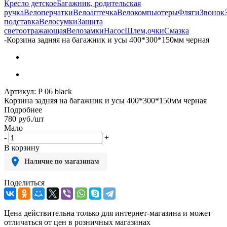
Кресло детское
Багажник, родительская
ручка
Велоперчатки
Велоаптечка
Велокомпьютеры
Фляги
Звонок
подставка
Велосумки
Защита
светоотражающая
Велозамки
Насос
Шлем,очки
Смазка
-
Корзина задняя на багажник и усы 400*300*150мм черная
Артикул:
Р 06 black
Корзина задняя на багажник и усы 400*300*150мм черная
Подробнее
780
руб.
/шт
Мало
-
+
В корзину
Наличие по магазинам
Поделиться
Цена действительна только для интернет-магазина и может
отличаться от цен в розничных магазинах