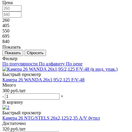
Цена
260
405
550
695
840
Показать
Сбросить
Фильтр
По популярности
По алфавиту
По цене
Быстрый просмотр
Камера 26 WANDA 26х1,95/2,125 F/V-48
Много
300
руб.
/шт
-
+
В корзину
Быстрый просмотр
Камера 26 NTG/STELS 26х2,125/2,35 A/V бутил
Достаточно
320
руб.
/шт