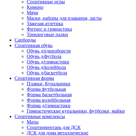
Спортивные игры
Кимоно
Мячи
Маски, наборы для плавания, ласты
Тяжелая атлетика
Фитнес и гимнастика
Трекинговые палки
Сапборды
Спортивная обувь
Обувь д/единоборств
Обувь д/футбола
Обувь д/гимнастики
Обувь д/волейбола
Обувь д/баскетбола
Спортивная форма
Плавки, Купальники
Форма футбольная
Форма баскетбольная
Форма волейбольная
Форма д/гимнастики
Гимнастические купальники, футболки, майки
Спортивные комплексы
Маты
Спортинвентарь для ДСК
ДСК для дома металлические