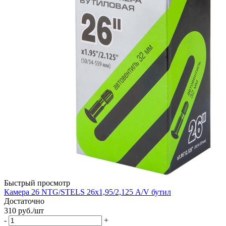
Быстрый просмотр
Камера 26 NTG/STELS 26х1,95/2,125 A/V бутил
Достаточно
310
руб.
/шт
-
+