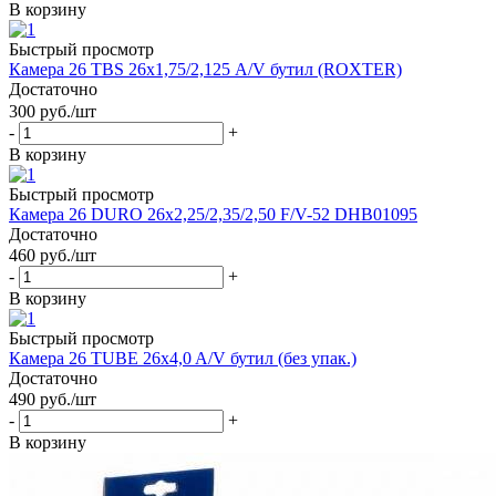
В корзину
Быстрый просмотр
Камера 26 TBS 26х1,75/2,125 A/V бутил (ROXTER)
Достаточно
300
руб.
/шт
-
+
В корзину
Быстрый просмотр
Камера 26 DURO 26х2,25/2,35/2,50 F/V-52 DHB01095
Достаточно
460
руб.
/шт
-
+
В корзину
Быстрый просмотр
Камера 26 TUBE 26x4,0 A/V бутил (без упак.)
Достаточно
490
руб.
/шт
-
+
В корзину