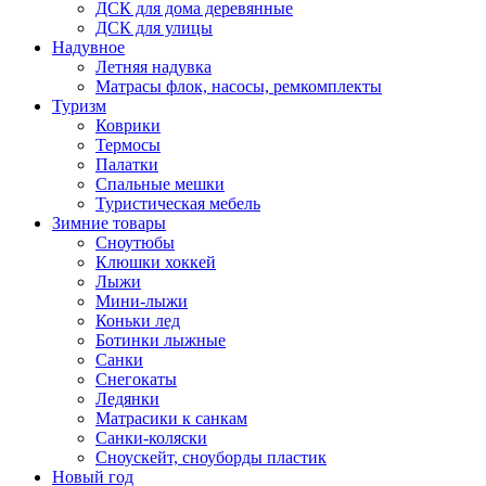
ДСК для дома деревянные
ДСК для улицы
Надувное
Летняя надувка
Матрасы флок, насосы, ремкомплекты
Туризм
Коврики
Термосы
Палатки
Спальные мешки
Туристическая мебель
Зимние товары
Сноутюбы
Клюшки хоккей
Лыжи
Мини-лыжи
Коньки лед
Ботинки лыжные
Санки
Снегокаты
Ледянки
Матрасики к санкам
Санки-коляски
Сноускейт, сноуборды пластик
Новый год