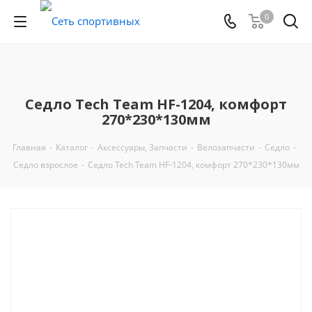
0
Седло Tech Team HF-1204, комфорт
270*230*130мм
Главная
-
Каталог
-
Аксессуары, Запчасти
-
Велозапчасти
-
Седло
-
Седло взрослое
-
Седло Tech Team HF-1204, комфорт 270*230*130мм