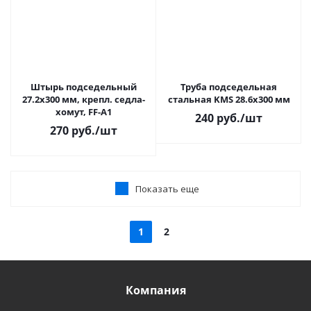
Штырь подседельный
Труба подседельная
27.2x300 мм, крепл. седла-
стальная KMS 28.6х300 мм
хомут, FF-A1
240
руб.
/шт
270
руб.
/шт
Показать еще
1
2
Компания