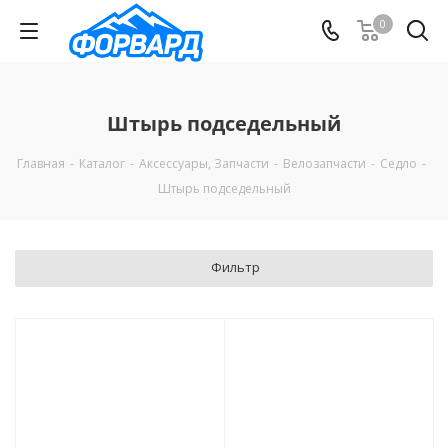
0
Штырь подседельный
Главная
-
Каталог
-
Аксессуары, Запчасти
-
Велозапчасти
-
Седло
-
Штырь подседельный
Фильтр