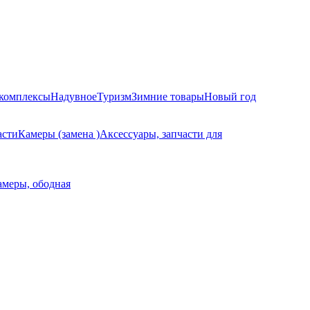
комплексы
Надувное
Туризм
Зимние товары
Новый год
асти
Камеры (замена )
Аксессуары, запчасти для
амеры, ободная