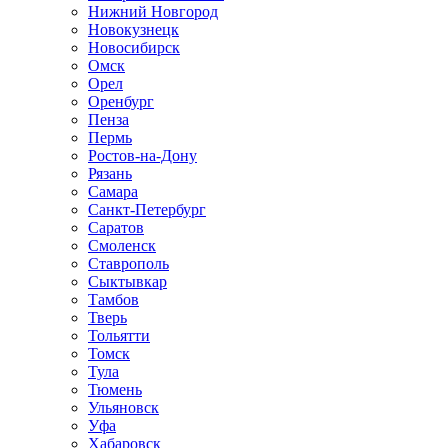
Нижний Новгород
Новокузнецк
Новосибирск
Омск
Орел
Оренбург
Пенза
Пермь
Ростов-на-Дону
Рязань
Самара
Санкт-Петербург
Саратов
Смоленск
Ставрополь
Сыктывкар
Тамбов
Тверь
Тольятти
Томск
Тула
Тюмень
Ульяновск
Уфа
Хабаровск