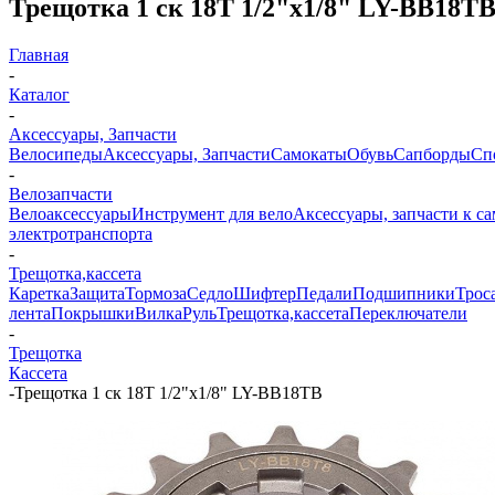
Трещотка 1 ск 18Т 1/2"х1/8" LY-BB18T
Главная
-
Каталог
-
Аксессуары, Запчасти
Велосипеды
Аксессуары, Запчасти
Самокаты
Обувь
Сапборды
Сп
-
Велозапчасти
Велоаксессуары
Инструмент для вело
Аксессуары, запчасти к с
электротранспорта
-
Трещотка,кассета
Каретка
Защита
Тормоза
Седло
Шифтер
Педали
Подшипники
Трос
лента
Покрышки
Вилка
Руль
Трещотка,кассета
Переключатели
-
Трещотка
Кассета
-
Трещотка 1 ск 18Т 1/2"х1/8" LY-BB18TB