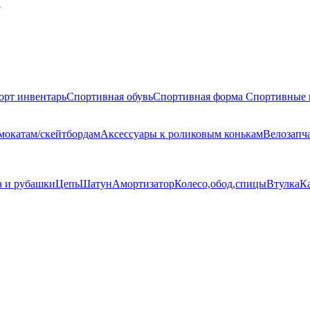
B
орт инвентарь
Спортивная обувь
Спортивная форма
Спортивные 
амокатам/скейтбордам
Аксессуары к роликовым конькам
Велозапч
а и рубашки
Цепь
Шатун
Амортизатор
Колесо,обод,спицы
Втулка
К