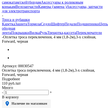
самокатам/скейтбордам
Аксессуары к роликовым
конькам
Велозапчасти
Камеры (замена )
Аксессуары, запчасти
для электротранспорта
-
Троса и рубашки
Каретка
Защита
Тормоза
Седло
Шифтер
Педали
Подшипники
Цепь
ободная
лента
Покрышки
Вилка
Руль
Трещотка,кассета
Переключатели
-
Оплетка троса переключения, 4 мм (1,8-2м),3-х слойная,
Forward, черная
Артикул:
00030547
Оплетка троса переключения, 4 мм (1,8-2м),3-х слойная,
Forward, черная
Подробнее
110
руб.
/шт
Много
-
+
В корзину
Наличие по магазинам