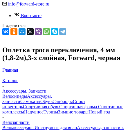
info@forward-store.ru
Вконтакте
Поделиться
Оплетка троса переключения, 4 мм
(1,8-2м),3-х слойная, Forward, черная
Главная
-
Каталог
-
Аксессуары, Запчасти
Велосипеды
Аксессуары,
Запчасти
Самокаты
Обувь
Сапборды
Спорт
инвентарь
Спортивная обувь
Спортивная форма
Спортивные
комплексы
Надувное
Туризм
Зимние товары
Новый год
-
Велозапчасти
Велоаксессуары
Инструмент для вело
Аксессуары, запчасти к