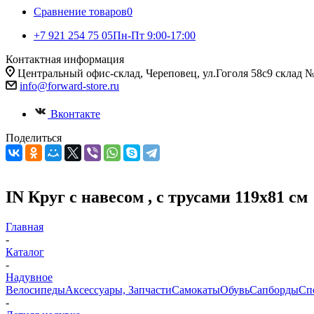
Сравнение товаров
0
+7 921 254 75 05
Пн-Пт 9:00-17:00
Контактная информация
Центральный офис-склад, Череповец, ул.Гоголя 58с9 склад 
info@forward-store.ru
Вконтакте
Поделиться
IN Круг с навесом , с трусами 119х81 см
Главная
-
Каталог
-
Надувное
Велосипеды
Аксессуары, Запчасти
Самокаты
Обувь
Сапборды
Сп
-