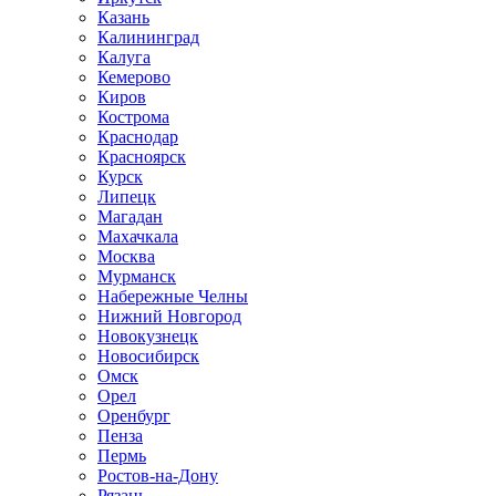
Казань
Калининград
Калуга
Кемерово
Киров
Кострома
Краснодар
Красноярск
Курск
Липецк
Магадан
Махачкала
Москва
Мурманск
Набережные Челны
Нижний Новгород
Новокузнецк
Новосибирск
Омск
Орел
Оренбург
Пенза
Пермь
Ростов-на-Дону
Рязань