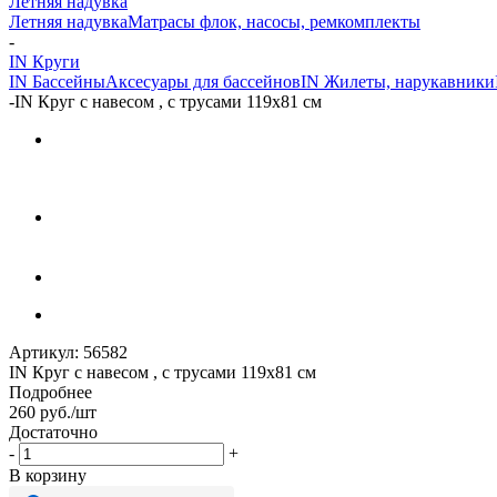
Летняя надувка
Летняя надувка
Матрасы флок, насосы, ремкомплекты
-
IN Круги
IN Бассейны
Аксесуары для бассейнов
IN Жилеты, нарукавники
-
IN Круг с навесом , с трусами 119х81 см
Артикул:
56582
IN Круг с навесом , с трусами 119х81 см
Подробнее
260
руб.
/шт
Достаточно
-
+
В корзину