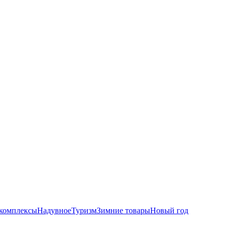
комплексы
Надувное
Туризм
Зимние товары
Новый год