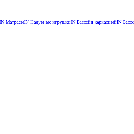
IN Матрасы
IN Надувные игрушки
IN Бассейн каркасный
IN Бассе