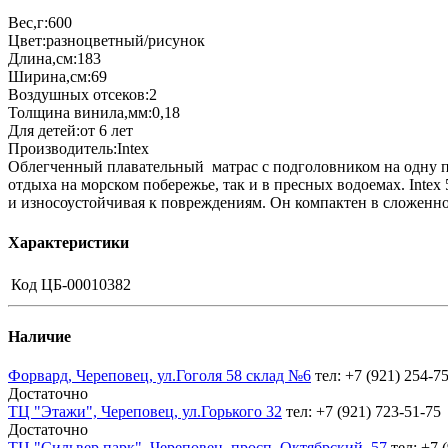
Вес,г:600
Цвет:разноцветный/рисунок
Длина,см:183
Ширина,см:69
Воздушных отсеков:2
Толщина винила,мм:0,18
Для детей:от 6 лет
Производитель:Intex
Облегченный плавательный матрас с подголовником на одну пе
отдыха на морском побережье, так и в пресных водоемах. Inte
и износоустойчивая к повреждениям. Он компактен в сложенном
Характеристики
Код
ЦБ-00010382
Наличие
Форвард, Череповец, ул.Гоголя 58 склад №6
тел: +7 (921) 254-7
Достаточно
ТЦ "Этажи", Череповец, ул.Горького 32
тел: +7 (921) 723-51-75
Достаточно
ТЦ "Сильвер парк", Череповец, просп. Октябрский, 57
тел: +7 