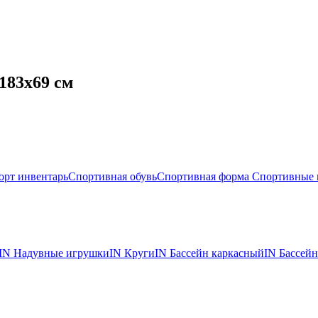
183х69 см
орт инвентарь
Спортивная обувь
Спортивная форма
Спортивные 
IN Надувные игрушки
IN Круги
IN Бассейн каркасный
IN Бассейн