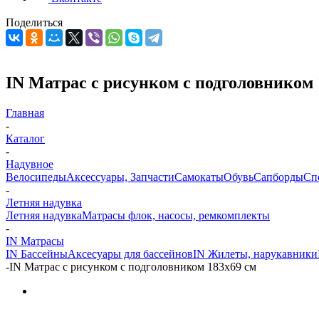
Поделиться
IN Матрас с рисунком с подголовником 
Главная
-
Каталог
-
Надувное
Велосипеды
Аксессуары, Запчасти
Самокаты
Обувь
Сапборды
Сп
-
Летняя надувка
Летняя надувка
Матрасы флок, насосы, ремкомплекты
-
IN Матрасы
IN Бассейны
Аксесуары для бассейнов
IN Жилеты, нарукавники
-
IN Матрас с рисунком с подголовником 183х69 см