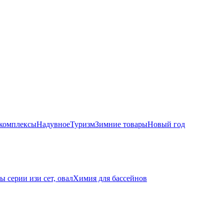
комплексы
Надувное
Туризм
Зимние товары
Новый год
ы серии изи сет, овал
Химия для бассейнов