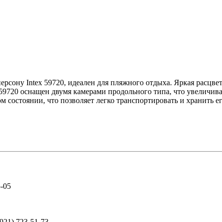
рсону Intex 59720, идеален для пляжного отдыха. Яркая расцв
x 59720 оснащен двумя камерами продольного типа, что увеличив
 состоянии, что позволяет легко транспортировать и хранить ег
5-05
(921) 723-51-73