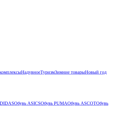
комплексы
Надувное
Туризм
Зимние товары
Новый год
ADIDAS
Обувь ASICS
Обувь PUMA
Обувь ASCOT
Обувь