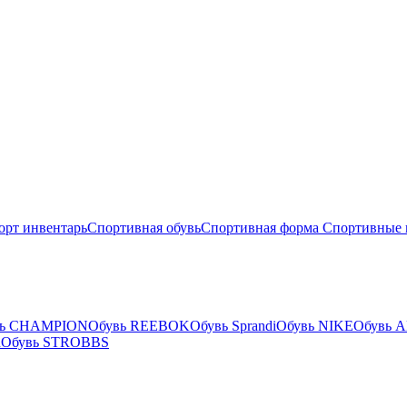
орт инвентарь
Спортивная обувь
Спортивная форма
Спортивные 
вь CHAMPION
Обувь REEBOK
Обувь Sprandi
Обувь NIKE
Обувь 
R
Обувь STROBBS