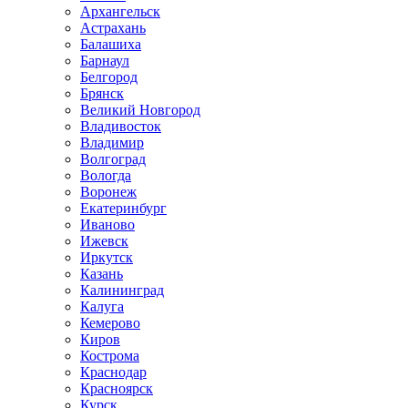
Архангельск
Астрахань
Балашиха
Барнаул
Белгород
Брянск
Великий Новгород
Владивосток
Владимир
Волгоград
Вологда
Воронеж
Екатеринбург
Иваново
Ижевск
Иркутск
Казань
Калининград
Калуга
Кемерово
Киров
Кострома
Краснодар
Красноярск
Курск