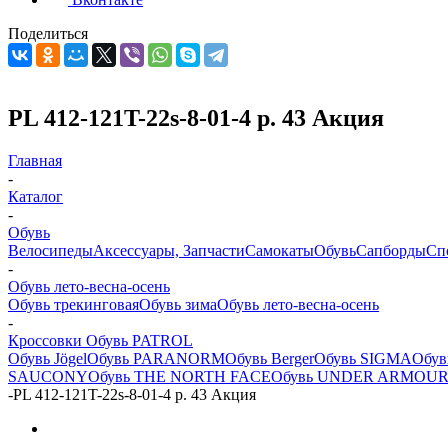
Поделиться
PL 412-121T-22s-8-01-4 р. 43 Акция
Главная
-
Каталог
-
Обувь
Велосипеды
Аксессуары, Запчасти
Самокаты
Обувь
Сапборды
Сп
-
Обувь лето-весна-осень
Обувь трекинговая
Обувь зима
Обувь лето-весна-осень
-
Кроссовки Обувь PATROL
Обувь Jögel
Обувь PARANORM
Обувь Berger
Обувь SIGMA
Обу
SAUCONY
Обувь THE NORTH FACE
Обувь UNDER ARMOU
-
PL 412-121T-22s-8-01-4 р. 43 Акция