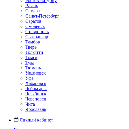
Ростов-на-Дону
Рязань
Самара
Санкт-Петербург
Саратов
Смоленск
Ставрополь
Сыктывкар
Тамбов
Тверь
Тольятти
Томск
Тула
Тюмень
Ульяновск
Уфа
Хабаровск
Чебоксары
Челябинск
Череповец
Чита
Ярославль
Личный кабинет