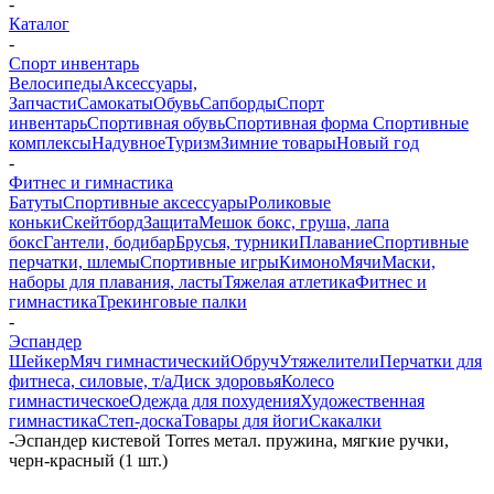
-
Каталог
-
Спорт инвентарь
Велосипеды
Аксессуары,
Запчасти
Самокаты
Обувь
Сапборды
Спорт
инвентарь
Спортивная обувь
Спортивная форма
Спортивные
комплексы
Надувное
Туризм
Зимние товары
Новый год
-
Фитнес и гимнастика
Батуты
Спортивные аксессуары
Роликовые
коньки
Скейтборд
Защита
Мешок бокс, груша, лапа
бокс
Гантели, бодибар
Брусья, турники
Плавание
Спортивные
перчатки, шлемы
Спортивные игры
Кимоно
Мячи
Маски,
наборы для плавания, ласты
Тяжелая атлетика
Фитнес и
гимнастика
Трекинговые палки
-
Эспандер
Шейкер
Мяч гимнастический
Обруч
Утяжелители
Перчатки для
фитнеса, силовые, т/а
Диск здоровья
Колесо
гимнастическое
Одежда для похудения
Художественная
гимнастика
Степ-доска
Товары для йоги
Скакалки
-
Эспандер кистевой Torres метал. пружина, мягкие ручки,
черн-красный (1 шт.)