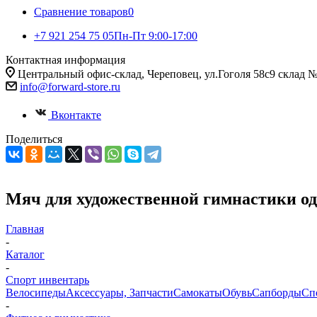
Сравнение товаров
0
+7 921 254 75 05
Пн-Пт 9:00-17:00
Контактная информация
Центральный офис-склад, Череповец, ул.Гоголя 58с9 склад 
info@forward-store.ru
Вконтакте
Поделиться
Мяч для художественной гимнастики од
Главная
-
Каталог
-
Спорт инвентарь
Велосипеды
Аксессуары, Запчасти
Самокаты
Обувь
Сапборды
Сп
-