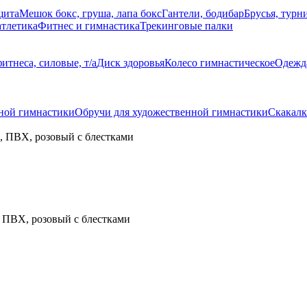
щита
Мешок бокс, груша, лапа бокс
Гантели, бодибар
Брусья, турн
атлетика
Фитнес и гимнастика
Трекинговые палки
итнеса, силовые, т/а
Диск здоровья
Колесо гимнастическое
Одежда
нной гимнастики
Обручи для художественной гимнастики
Скакалк
, ПВХ, розовый с блестками
, ПВХ, розовый с блестками