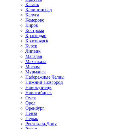
Казань
Калининград
Калуга
Кемерово
Киров
Кострома
Краснодар
Красноярск
Курск
Липецк
Магадан
Махачкала
Москва
Мурманск
Набережные Челны
Нижний Новгород
Новокузнецк
Новосибирск
Омск
Орел
Оренбург
Пенза
Пермь
Ростов-на-Дону
Рязань