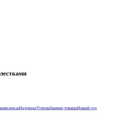
блестками
комплексы
Надувное
Туризм
Зимние товары
Новый год