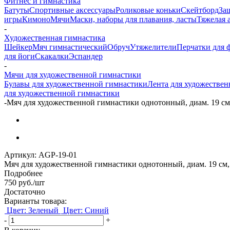
Фитнес и гимнастика
Батуты
Спортивные аксессуары
Роликовые коньки
Скейтборд
За
игры
Кимоно
Мячи
Маски, наборы для плавания, ласты
Тяжелая 
-
Художественная гимнастика
Шейкер
Мяч гимнастический
Обруч
Утяжелители
Перчатки для ф
для йоги
Скакалки
Эспандер
-
Мячи для художественной гимнастики
Булавы для художественной гимнастики
Лента для художестве
для художественной гимнастики
-
Мяч для художественной гимнастики однотонный, диам. 19 см
Артикул:
AGP-19-01
Мяч для художественной гимнастики однотонный, диам. 19 см
Подробнее
750
руб.
/шт
Достаточно
Варианты товара:
Цвет: Зеленый
Цвет: Синий
-
+