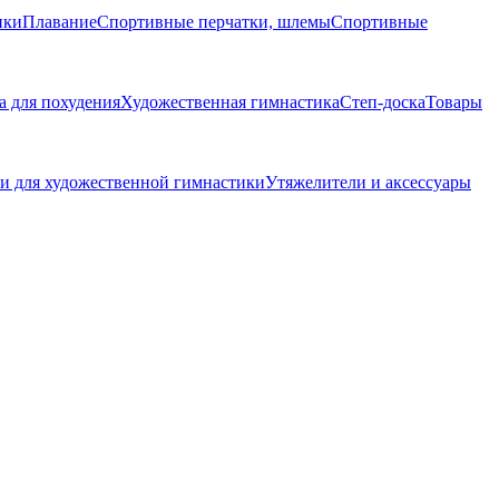
ики
Плавание
Спортивные перчатки, шлемы
Спортивные
 для похудения
Художественная гимнастика
Степ-доска
Товары
и для художественной гимнастики
Утяжелители и аксессуары