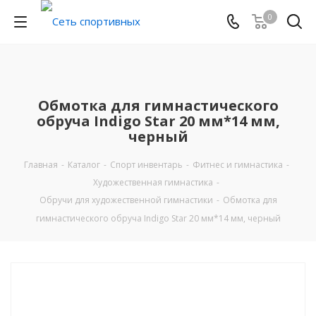
0
Обмотка для гимнастического
обруча Indigo Star 20 мм*14 мм,
черный
Главная
-
Каталог
-
Спорт инвентарь
-
Фитнес и гимнастика
-
Художественная гимнастика
-
Обручи для художественной гимнастики
-
Обмотка для
гимнастического обруча Indigo Star 20 мм*14 мм, черный