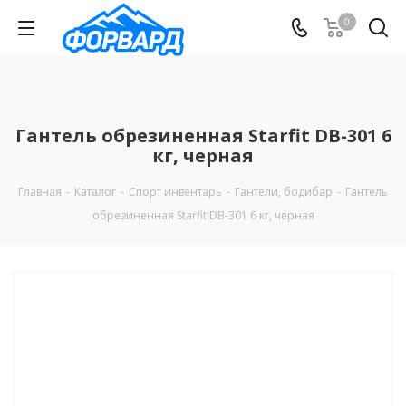
0
Гантель обрезиненная Starfit DB-301 6
кг, черная
Главная
-
Каталог
-
Спорт инвентарь
-
Гантели, бодибар
-
Гантель
обрезиненная Starfit DB-301 6 кг, черная