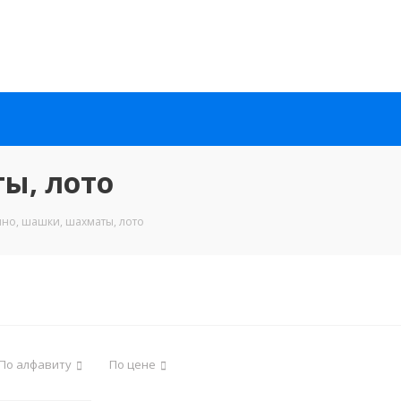
ы, лото
но, шашки, шахматы, лото
По алфавиту
По цене