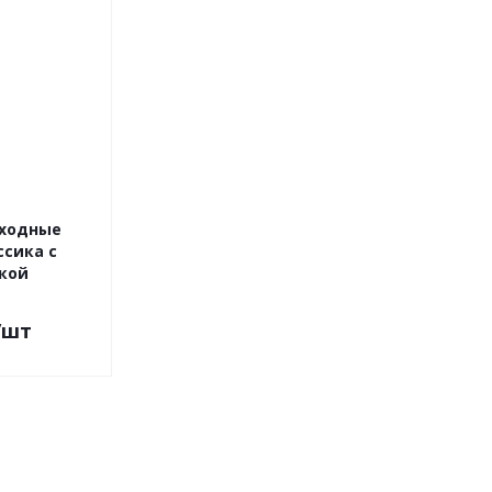
ходные
ссика с
кой
/шт