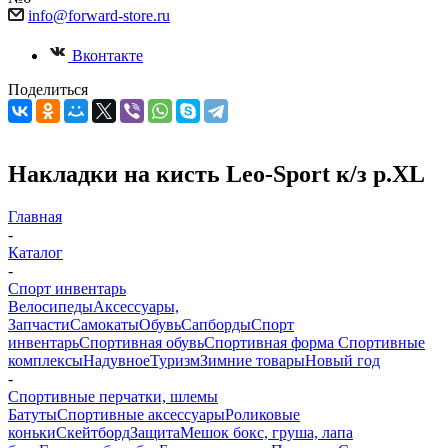
info@forward-store.ru
Вконтакте
Поделиться
Накладки на кисть Leo-Sport к/з р.XL
Главная
-
Каталог
-
Спорт инвентарь
Велосипеды
Аксессуары,
Запчасти
Самокаты
Обувь
Сапборды
Спорт
инвентарь
Спортивная обувь
Спортивная форма
Спортивные
комплексы
Надувное
Туризм
Зимние товары
Новый год
-
Спортивные перчатки, шлемы
Батуты
Спортивные аксессуары
Роликовые
коньки
Скейтборд
Защита
Мешок бокс, груша, лапа