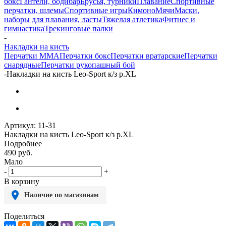
бокс
Гантели, бодибар
Брусья, турники
Плавание
Спортивные
перчатки, шлемы
Спортивные игры
Кимоно
Мячи
Маски,
наборы для плавания, ласты
Тяжелая атлетика
Фитнес и
гимнастика
Трекинговые палки
-
Накладки на кисть
Перчатки MMA
Перчатки бокс
Перчатки вратарские
Перчатки
снарядные
Перчатки рукопашный бой
-
Накладки на кисть Leo-Sport к/з р.XL
Артикул:
11-31
Накладки на кисть Leo-Sport к/з р.XL
Подробнее
490
руб.
Мало
-
+
В корзину
Наличие по магазинам
Поделиться