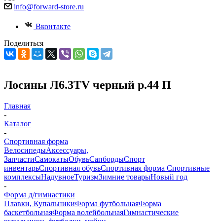
info@forward-store.ru
Вконтакте
Поделиться
Лосины Л6.3TV черный р.44 П
Главная
-
Каталог
-
Спортивная форма
Велосипеды
Аксессуары,
Запчасти
Самокаты
Обувь
Сапборды
Спорт
инвентарь
Спортивная обувь
Спортивная форма
Спортивные
комплексы
Надувное
Туризм
Зимние товары
Новый год
-
Форма д/гимнастики
Плавки, Купальники
Форма футбольная
Форма
баскетбольная
Форма волейбольная
Гимнастические