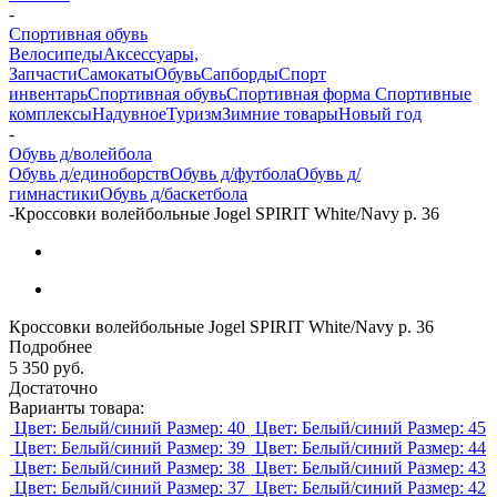
-
Спортивная обувь
Велосипеды
Аксессуары,
Запчасти
Самокаты
Обувь
Сапборды
Спорт
инвентарь
Спортивная обувь
Спортивная форма
Спортивные
комплексы
Надувное
Туризм
Зимние товары
Новый год
-
Обувь д/волейбола
Обувь д/единоборств
Обувь д/футбола
Обувь д/
гимнастики
Обувь д/баскетбола
-
Кроссовки волейбольные Jogel SPIRIT White/Navy р. 36
Кроссовки волейбольные Jogel SPIRIT White/Navy р. 36
Подробнее
5 350
руб.
Достаточно
Варианты товара:
Цвет: Белый/синий
Размер: 40
Цвет: Белый/синий
Размер: 45
Цвет: Белый/синий
Размер: 39
Цвет: Белый/синий
Размер: 44
Цвет: Белый/синий
Размер: 38
Цвет: Белый/синий
Размер: 43
Цвет: Белый/синий
Размер: 37
Цвет: Белый/синий
Размер: 42