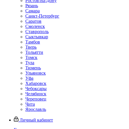
Ростов-на-Дону
Рязань
Самара
Санкт-Петербург
Саратов
Смоленск
Ставрополь
Сыктывкар
Тамбов
Тверь
Тольятти
Томск
Тула
Тюмень
Ульяновск
Уфа
Хабаровск
Чебоксары
Челябинск
Череповец
Чита
Ярославль
Личный кабинет