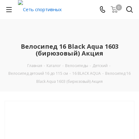
0
Велосипед 16 Black Aqua 1603
(бирюзовый) Акция
Главная
-
Каталог
-
Велосипеды
-
Детский
-
Велосипед детский 16 до 115 см
-
16 BLACK AQUA
-
Велосипед 16
Black Aqua 1603 (бирюзовый) Акция