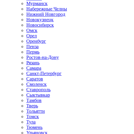
Мурманск
Набережные Челны
Нижний Новгород
Новокузнецк
Новосибирск
Омск
Орел
Оренбург
Пенза
Пермь
Ростов-на-Дону
Рязань
Самара
Санкт-Петербург
Саратов
Смоленск
Ставрополь
Сыктывкар
Тамбов
Тверь
Тольятти
Томск
Тула
Тюмень
Ульяновск