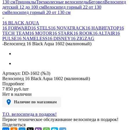
130 см
Трициклы
Трехколесные велосипеды
Беговел
Велосипед
детский 12 до 100 см
Велосипед горный 22 от 130
см
Велосипед горный 20 от 130 см
-
16 BLACK AQUA
16 FORWARD
16 STELS
16 NOVATRACK
16 НАВИГАТОР
16
TECH TEAM
16 MOTOR
16 STARK
16 ROOK
16 ALTAIR
16
PULSE
16 NAMELESS
16 DISNEY
16 ZIGZAG
-
Велосипед 16 Black Aqua 1602 (малиновый)
Артикул:
DD-1602 (№3)
Велосипед 16 Black Aqua 1602 (малиновый)
Подробнее
7 850
руб.
/шт
Нет в наличии
Наличие по магазинам
Т.О. велосипеда в подарок!
Первое техническое обслуживание велосипеда в подарок!
Поделиться