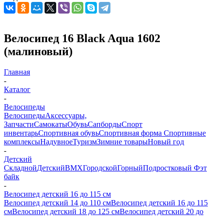
Велосипед 16 Black Aqua 1602
(малиновый)
Главная
-
Каталог
-
Велосипеды
Велосипеды
Аксессуары,
Запчасти
Самокаты
Обувь
Сапборды
Спорт
инвентарь
Спортивная обувь
Спортивная форма
Спортивные
комплексы
Надувное
Туризм
Зимние товары
Новый год
-
Детский
Складной
Детский
BMX
Городской
Горный
Подростковый
Фэт
байк
-
Велосипед детский 16 до 115 см
Велосипед детский 14 до 110 см
Велосипед детский 16 до 115
см
Велосипед детский 18 до 125 см
Велосипед детский 20 до