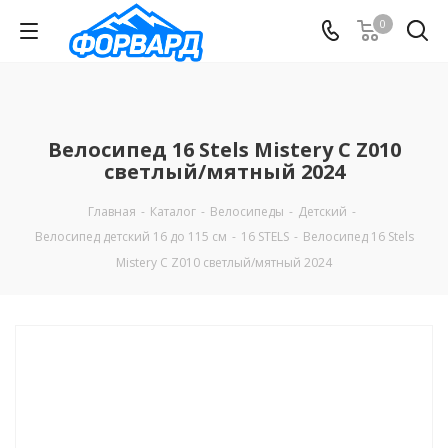
0
Велосипед 16 Stels Mistery C Z010
светлый/мятный 2024
Главная
-
Каталог
-
Велосипеды
-
Детский
-
Велосипед детский 16 до 115 см
-
16 STELS
-
Велосипед 16 Stels
Mistery C Z010 светлый/мятный 2024