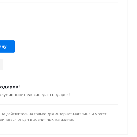
ину
подарок!
служивание велосипеда в подарок!
ена действительна только для интернет-магазина и может
тличаться от цен в розничных магазинах