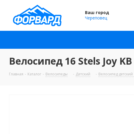
Ваш город
Череповец
Велосипед 16 Stels Joy K
Главная
-
Каталог
-
Велосипеды
-
Детский
-
Велосипед детский 