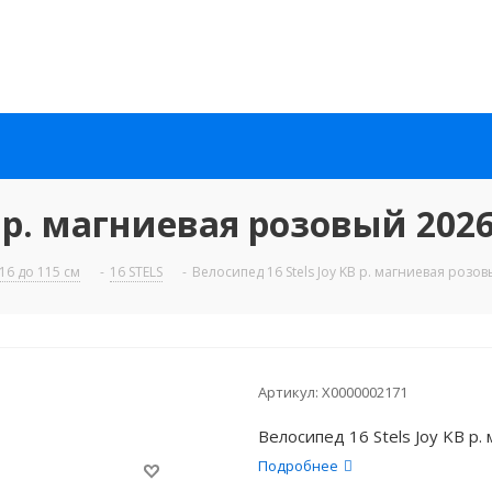
B р. магниевая розовый 202
16 до 115 см
-
16 STELS
-
Велосипед 16 Stels Joy KB р. магниевая розо
Артикул:
X0000002171
Велосипед 16 Stels Joy KB р
Подробнее