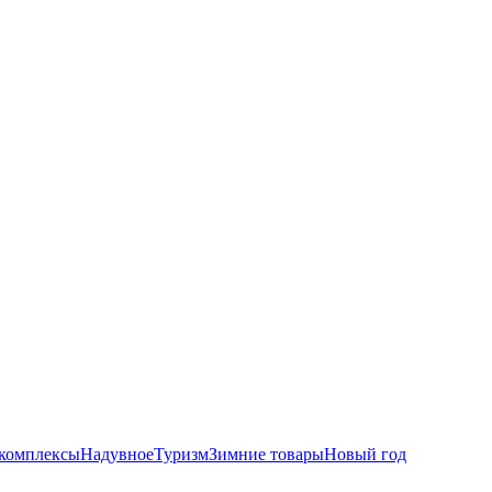
комплексы
Надувное
Туризм
Зимние товары
Новый год