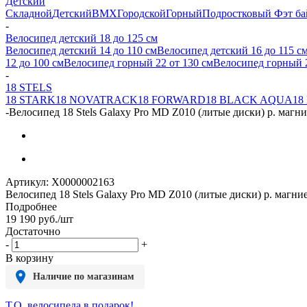
Детский
Складной
Детский
BMX
Городской
Горный
Подростковый
Фэт ба
-
Велосипед детский 18 до 125 см
Велосипед детский 14 до 110 см
Велосипед детский 16 до 115 с
12 до 100 см
Велосипед горный 22 от 130 см
Велосипед горный 2
-
18 STELS
18 STARK
18 NOVATRACK
18 FORWARD
18 BLACK AQUA
18
-
Велосипед 18 Stels Galaxy Pro MD Z010 (литые диски) р. магн
Артикул:
X0000002163
Велосипед 18 Stels Galaxy Pro MD Z010 (литые диски) р. магни
Подробнее
19 190
руб.
/шт
Достаточно
-
+
В корзину
Наличие по магазинам
Т.О. велосипеда в подарок!