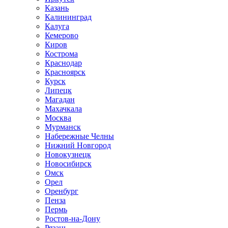
Казань
Калининград
Калуга
Кемерово
Киров
Кострома
Краснодар
Красноярск
Курск
Липецк
Магадан
Махачкала
Москва
Мурманск
Набережные Челны
Нижний Новгород
Новокузнецк
Новосибирск
Омск
Орел
Оренбург
Пенза
Пермь
Ростов-на-Дону
Рязань