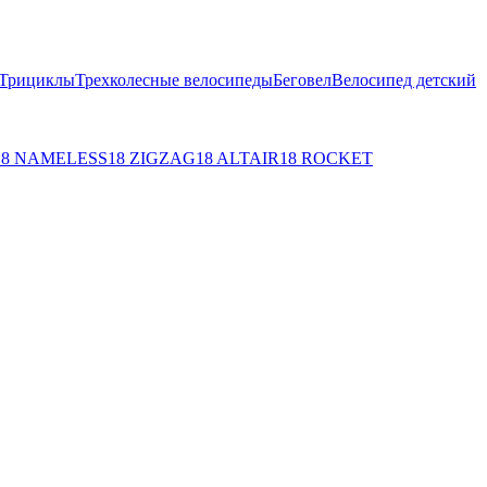
Трициклы
Трехколесные велосипеды
Беговел
Велосипед детский
18 NAMELESS
18 ZIGZAG
18 ALTAIR
18 ROCKET