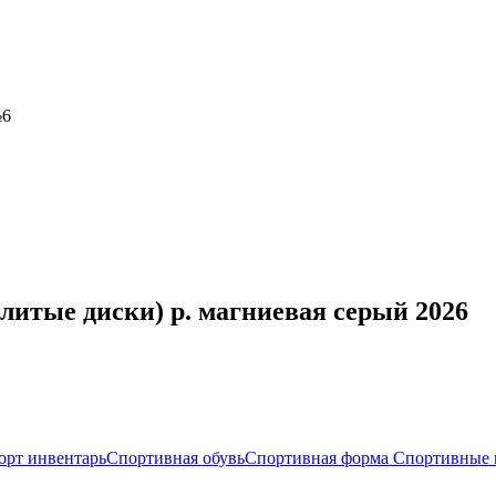
№6
(литые диски) р. магниевая серый 2026
орт инвентарь
Спортивная обувь
Спортивная форма
Спортивные 