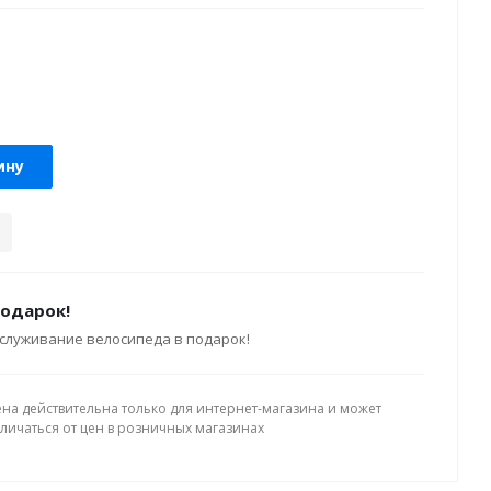
ину
подарок!
служивание велосипеда в подарок!
ена действительна только для интернет-магазина и может
тличаться от цен в розничных магазинах