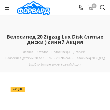
0
Велосипед 20 Zigzag Lux Disk (литые
диски ) синий Акция
Главная
-
Каталог
-
Велосипеды
-
Детский
-
Велосипед детский 20 до 130 см
-
20 ZIGZAG
-
Велосипед 20 Zigzag
Lux Disk (литые диски ) синий Акция
АКЦИЯ