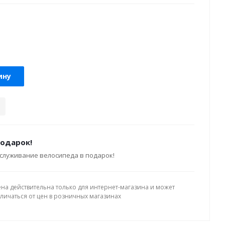
ину
подарок!
служивание велосипеда в подарок!
ена действительна только для интернет-магазина и может
тличаться от цен в розничных магазинах