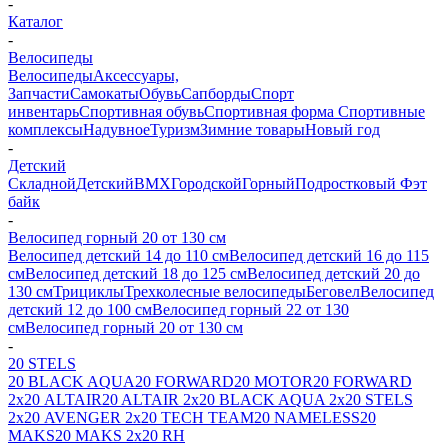
-
Каталог
-
Велосипеды
Велосипеды
Аксессуары,
Запчасти
Самокаты
Обувь
Сапборды
Спорт
инвентарь
Спортивная обувь
Спортивная форма
Спортивные
комплексы
Надувное
Туризм
Зимние товары
Новый год
-
Детский
Складной
Детский
BMX
Городской
Горный
Подростковый
Фэт
байк
-
Велосипед горный 20 от 130 см
Велосипед детский 14 до 110 см
Велосипед детский 16 до 115
см
Велосипед детский 18 до 125 см
Велосипед детский 20 до
130 см
Трициклы
Трехколесные велосипеды
Беговел
Велосипед
детский 12 до 100 см
Велосипед горный 22 от 130
см
Велосипед горный 20 от 130 см
-
20 STELS
20 BLACK AQUA
20 FORWARD
20 MOTOR
20 FORWARD
2х
20 ALTAIR
20 ALTAIR 2х
20 BLACK AQUA 2x
20 STELS
2х
20 AVENGER 2х
20 TECH TEAM
20 NAMELESS
20
MAKS
20 MAKS 2x
20 RH