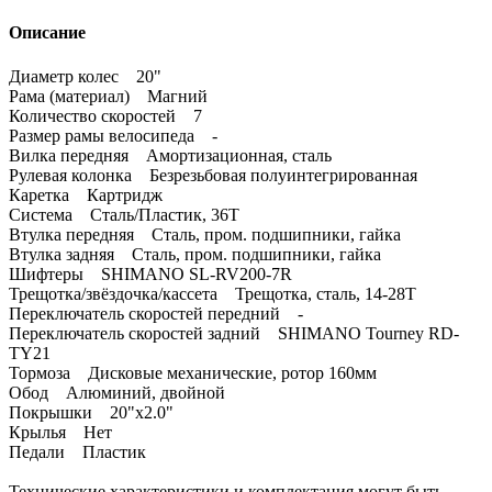
Описание
Диаметр колес 20"
Рама (материал) Магний
Количество скоростей 7
Размер рамы велосипеда -
Вилка передняя Амортизационная, сталь
Рулевая колонка Безрезьбовая полуинтегрированная
Каретка Картридж
Система Сталь/Пластик, 36T
Втулка передняя Сталь, пром. подшипники, гайка
Втулка задняя Сталь, пром. подшипники, гайка
Шифтеры SHIMANO SL-RV200-7R
Трещотка/звёздочка/кассета Трещотка, сталь, 14-28Т
Переключатель скоростей передний -
Переключатель скоростей задний SHIMANO Tourney RD-
TY21
Тормоза Дисковые механические, ротор 160мм
Обод Алюминий, двойной
Покрышки 20"x2.0"
Крылья Нет
Педали Пластик
Технические характеристики и комплектация могут быть