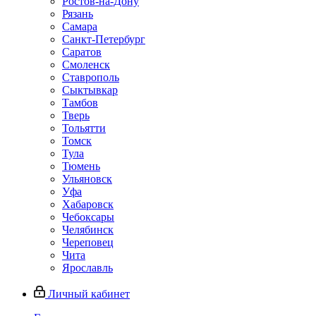
Ростов-на-Дону
Рязань
Самара
Санкт-Петербург
Саратов
Смоленск
Ставрополь
Сыктывкар
Тамбов
Тверь
Тольятти
Томск
Тула
Тюмень
Ульяновск
Уфа
Хабаровск
Чебоксары
Челябинск
Череповец
Чита
Ярославль
Личный кабинет