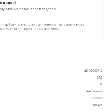
подарок!
служивание велосипеда в подарок!
ена действительна только для интернет-магазина и может
тличаться от цен в розничных магазинах
ЦБ-00049712
27,5
M
Алюминий
Format
Горные