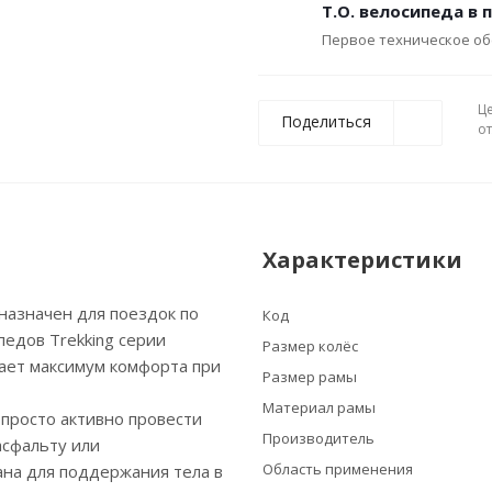
Т.О. велосипеда в 
Первое техническое об
Ц
Поделиться
о
Характеристики
назначен для поездок по
Код
педов Trekking серии
Размер колёс
дает максимум комфорта при
Размер рамы
Материал рамы
просто активно провести
Производитель
асфальту или
Область применения
ана для поддержания тела в