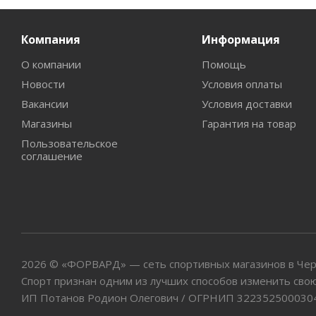
Компания
Информация
О компании
Помощь
Новости
Условия оплаты
Вакансии
Условия доставки
Магазины
Гарантия на товар
Пользовательское
соглашение
2026 © «ФОРВАРД» — сеть спортивных магазинов в Че
Спорт признан одним из лучших способов изменить свою
ИП Потанов Родион Олегович / ОГРНИП 322352500030