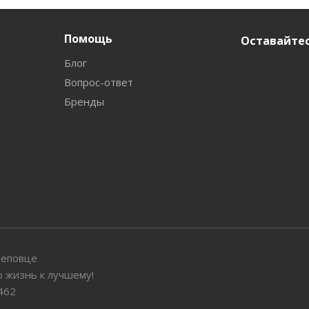
Помощь
Оставайтес
Блог
Вопрос-ответ
Бренды
реповце
 жизнь к лучшему!
462