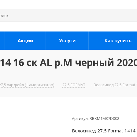
Акции
Услуги
Как купить
14 16 ск AL р.M черный 202
7,5 хардтейл (1 амортизатор)
-
27,5 FORMAT
-
Велосипед 27,5 Format 
Артикул:
RBKM1M37D002
Велосипед 27,5 Format 1414 