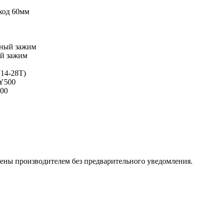
ход 60мм
мный зажим
й зажим
14-28T)
Y500
00
ены производителем без предварительного уведомления.