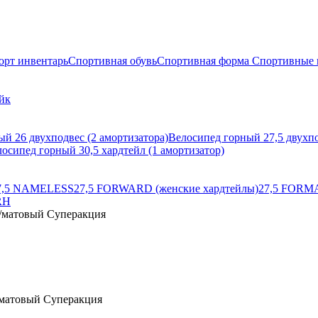
орт инвентарь
Спортивная обувь
Спортивная форма
Спортивные 
йк
й 26 двухподвес (2 амортизатора)
Велосипед горный 27,5 двухпо
осипед горный 30,5 хардтейл (1 амортизатор)
7,5 NAMELESS
27,5 FORWARD (женские хардтейлы)
27,5 FORM
RH
й/матовый Суперакция
й/матовый Суперакция