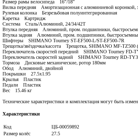
Размер рамы велосипеда 16"/18"
Вилка передняя Амортизационная с алюминиевой коронкой, 
Рулевая колонка Безрезьбовая полуинтегрированная
Каретка Картридж
Система Сталь/Алюминий, 24/34/42Т
Втулка передняя Алюминий, пром. подшипники, быстросъе
Втулка задняя Алюминий, пром. подшипники, быстросъемны
Шифтеры SHIMANO Tourney ST-EF500-L/ST-EF500-7R
Трещотка/звёздочка/кассета Трещотка, SHIMANO MF-TZ500 (
Переключатель скоростей передний SHIMANO Tourney FD-T
Переключатель скоростей задний SHIMANO Tourney RD-TY3
Тормоза Дисковые механические, ротор 180мм
Обод Алюминий, двойной
Покрышки 27.5x1.95
Крылья Пластик
Педали Пластик
Вес 15.46 кг
Технические характеристики и комплектация могут быть измен
Характеристики
Код
ЦБ-00059892
Размер колёс
27.5