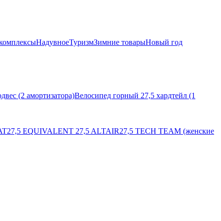
комплексы
Надувное
Туризм
Зимние товары
Новый год
двес (2 амортизатора)
Велосипед горный 27,5 хардтейл (1
AT
27,5 EQUIVALENT
27,5 ALTAIR
27,5 TECH TEAM (женские