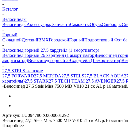
-
Каталог
-
Велосипеды
Велосипеды
Аксессуары, Запчасти
Самокаты
Обувь
Сапборды
Сп
-
Горный
Складной
Детский
BMX
Городской
Горный
Подростковый
Фэт ба
-
Велосипед горный 27,5 хардтейл (1 амортизатор)
Велосипед горный 26 хардтейл (1 амортизатор)
Велосипед горны
амортизатор)
Велосипед горный 29 хардтейл (1 амортизатор)
Вел
-
27,5 STELS женские
27,5 FORWARD
27,5 MERIDA
27,5 STELS
27,5 BLACK AQUA
2
хардтейлы)
27,5 STARK
27,5 TECH TEAM
27,5 AVENGER
27,5 
-
Велосипед 27,5 Stels Miss 7500 MD V010 21 ск AL р.16 мятны
Артикул:
LU094780 X0000001292
Велосипед 27,5 Stels Miss 7500 MD V010 21 ск AL р.16 мятны
Подробнее