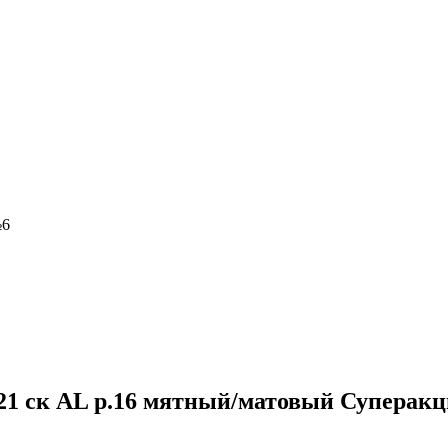
№6
0 21 ск AL р.16 мятный/матовый Суперак