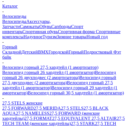
-
Каталог
-
Велосипеды
Велосипеды
Аксессуары,
Запчасти
Самокаты
Обувь
Сапборды
Спорт
инвентарь
Спортивная обувь
Спортивная форма
Спортивные
комплексы
Надувное
Туризм
Зимние товары
Новый год
-
Горный
Складной
Детский
BMX
Городской
Горный
Подростковый
Фэт
байк
-
Велосипед горный 27,5 хардтейл (1 амортизатор)
Велосипед горный 26 хардтейл (1 амортизатор)
Велосипед
горный 26 двухподвес (2 амортизатора)
Велосипед горный
27,5 двухподвес (2 амортизатора)
Велосипед горный 27,5
хардтейл (1 амортизатор)
Велосипед горный 29 хардтейл (1
амортизатор)
Велосипед горный 30,5 хардтейл (1 амортизатор)
-
27,5 STELS женские
27,5 FORWARD
27,5 MERIDA
27,5 STELS
27,5 BLACK
AQUA
27,5 NAMELESS
27,5 FORWARD (женские
хардтейлы)
27,5 FORMAT
27,5 EQUIVALENT
27,5 ALTAIR
27,5
TECH TEAM (женские хардтейлы)
27,5 STARK
27,5 TECH