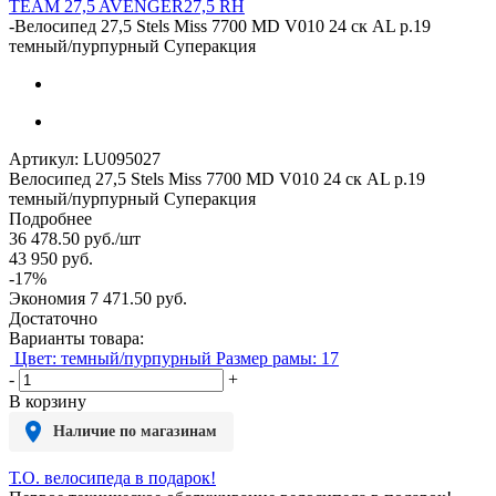
TEAM
27,5 AVENGER
27,5 RH
-
Велосипед 27,5 Stels Miss 7700 MD V010 24 ск AL р.19
темный/пурпурный Суперакция
Артикул:
LU095027
Велосипед 27,5 Stels Miss 7700 MD V010 24 ск AL р.19
темный/пурпурный Суперакция
Подробнее
36 478.50
руб.
/шт
43 950
руб.
-
17
%
Экономия
7 471.50
руб.
Достаточно
Варианты товара:
Цвет: темный/пурпурный
Размер рамы: 17
-
+
В корзину
Наличие по магазинам
Т.О. велосипеда в подарок!