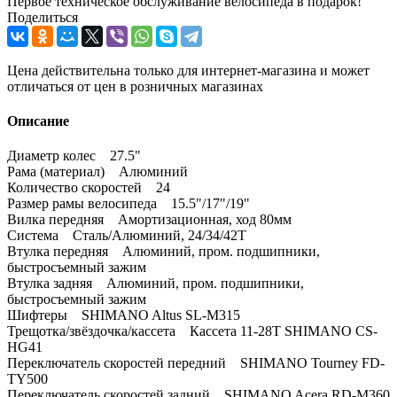
Первое техническое обслуживание велосипеда в подарок!
Поделиться
Цена действительна только для интернет-магазина и может
отличаться от цен в розничных магазинах
Описание
Диаметр колес 27.5"
Рама (материал) Алюминий
Количество скоростей 24
Размер рамы велосипеда 15.5"/17"/19"
Вилка передняя Амортизационная, ход 80мм
Система Сталь/Алюминий, 24/34/42Т
Втулка передняя Алюминий, пром. подшипники,
быстросъемный зажим
Втулка задняя Алюминий, пром. подшипники,
быстросъемный зажим
Шифтеры SHIMANO Altus SL-M315
Трещотка/звёздочка/кассета Кассета 11-28Т SHIMANO CS-
HG41
Переключатель скоростей передний SHIMANO Tourney FD-
TY500
Переключатель скоростей задний SHIMANO Acera RD-M360