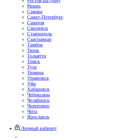
Ростов-на-Дону
Рязань
Самара
Санкт-Петербург
Саратов
Смоленск
Ставрополь
Сыктывкар
Тамбов
Тверь
Тольятти
Томск
Тула
Тюмень
Ульяновск
Уфа
Хабаровск
Чебоксары
Челябинск
Череповец
Чита
Ярославль
Личный кабинет