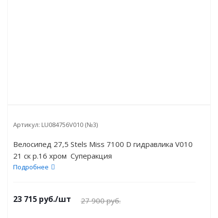
Артикул:
LU084756V010 (№3)
Велосипед 27,5 Stels Miss 7100 D гидравлика V010
21 ск р.16 хром Суперакция
Подробнее
23 715
руб.
/шт
27 900
руб.