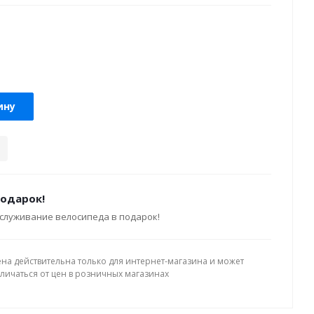
ину
подарок!
служивание велосипеда в подарок!
ена действительна только для интернет-магазина и может
тличаться от цен в розничных магазинах