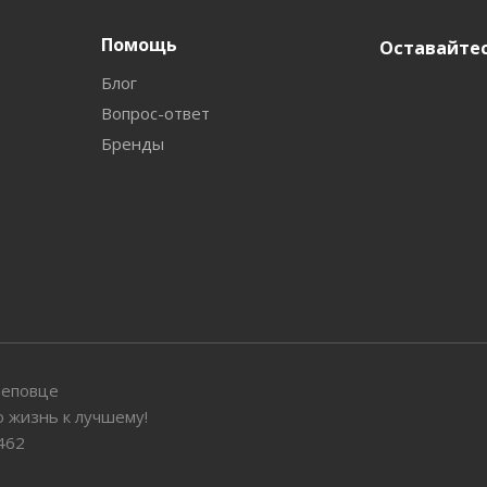
Помощь
Оставайтес
Блог
Вопрос-ответ
Бренды
реповце
 жизнь к лучшему!
462