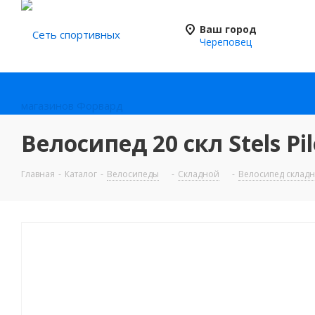
Ваш город
Череповец
Велосипед 20 скл Stels Pi
Главная
-
Каталог
-
Велосипеды
-
Складной
-
Велосипед складн