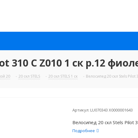
lot 310 C Z010 1 ск р.12 фи
ой 20
-
20 скл STELS
-
20 скл STELS 1 ск
-
Велосипед 20 скл Stels Pilot
Артикул:
LU070343 X0000001643
Велосипед 20 скл Stels Pilot
Подробнее