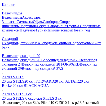
-
Каталог
-
Велосипеды
Велосипеды
Аксессуары,
Запчасти
Самокаты
Обувь
Сапборды
Спорт
инвентарь
Спортивная обувь
Спортивная форма
Спортивные
комплексы
Надувное
Туризм
Зимние товары
Новый год
-
Складной
Складной
Детский
BMX
Городской
Горный
Подростковый
Фэт
байк
-
Велосипед складной 20
Велосипед складной 26
Велосипед складной 20
Велосипед
складной 24
Велосипед складной 28 FORWARD
Велосипед
складной 29
Велосипед складной 27,5
-
20 скл STELS
20 скл STELS
20 скл FORWARD
20 скл ALTAIR
20 скл
Rocket
20 скл BLACK AQUA
-
20 скл STELS 1 ск
20 скл STELS 6 ск
20 скл STELS 3 ск
-
Велосипед 20 скл Stels Pilot 410 C Z010 1 ск р.13.5 зеленый