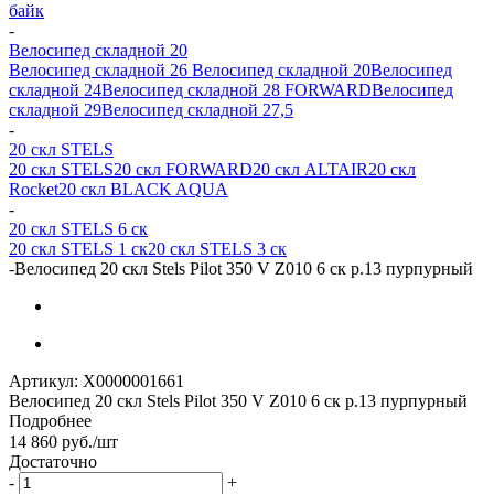
байк
-
Велосипед складной 20
Велосипед складной 26
Велосипед складной 20
Велосипед
складной 24
Велосипед складной 28 FORWARD
Велосипед
складной 29
Велосипед складной 27,5
-
20 скл STELS
20 скл STELS
20 скл FORWARD
20 скл ALTAIR
20 скл
Rocket
20 скл BLACK AQUA
-
20 скл STELS 6 ск
20 скл STELS 1 ск
20 скл STELS 3 ск
-
Велосипед 20 скл Stels Pilot 350 V Z010 6 ск р.13 пурпурный
Артикул:
X0000001661
Велосипед 20 скл Stels Pilot 350 V Z010 6 ск р.13 пурпурный
Подробнее
14 860
руб.
/шт
Достаточно
-
+