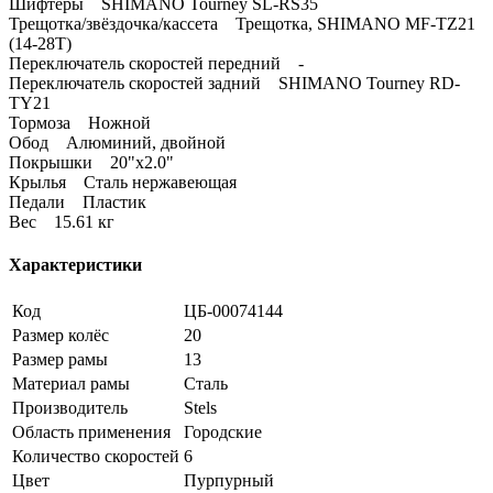
Шифтеры SHIMANO Tourney SL-RS35
Трещотка/звёздочка/кассета Трещотка, SHIMANO MF-TZ21
(14-28T)
Переключатель скоростей передний -
Переключатель скоростей задний SHIMANO Tourney RD-
TY21
Тормоза Ножной
Обод Алюминий, двойной
Покрышки 20"x2.0"
Крылья Сталь нержавеющая
Педали Пластик
Вес 15.61 кг
Характеристики
Код
ЦБ-00074144
Размер колёс
20
Размер рамы
13
Материал рамы
Сталь
Производитель
Stels
Область применения
Городские
Количество скоростей
6
Цвет
Пурпурный