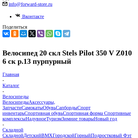
info@forward-store.ru
Вконтакте
Поделиться
Велосипед 20 скл Stels Pilot 350 V Z010
6 ск р.13 пурпурный
Главная
-
Каталог
-
Велосипеды
Велосипеды
Аксессуары,
Запчасти
Самокаты
Обувь
Сапборды
Спорт
инвентарь
Спортивная обувь
Спортивная форма
Спортивные
комплексы
Надувное
Туризм
Зимние товары
Новый год
-
Складной
Складной
Детский
BMX
Городской
Горный
Подростковый
Фэт