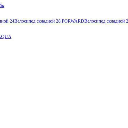
йк
дной 24
Велосипед складной 28 FORWARD
Велосипед складной 
 AQUA