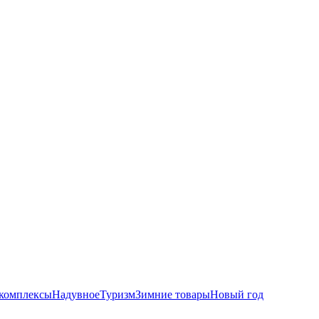
комплексы
Надувное
Туризм
Зимние товары
Новый год