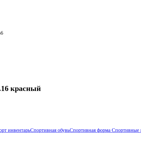
№6
р.16 красный
орт инвентарь
Спортивная обувь
Спортивная форма
Спортивные 