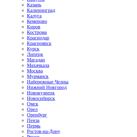
Казань
Калининград
Калуга
Кемерово
Киров
Кострома
Краснодар
Красноярск
Курск
Липецк
Магадан
Махачкала
Москва
Мурманск
Набережные Челны
Нижний Новгород
Новокузнецк
Новосибирск
Омск
Орел
Оренбург
Пенза
Пермь
Ростов-на-Дону
Рязань