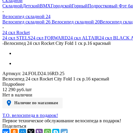
Складной
Складной
Детский
BMX
Городской
Горный
Подростковый
Фэт ба
-
Велосипед складной 24
Велосипед складной 26
Велосипед складной 20
Велосипед скла
-
24 скл Rocket
24 скл STELS
24 скл FORWARD
24 скл ALTAIR
24 скл BLACK
-
Велосипед 24 скл Rocket City Fold 1 ск р.16 красный
Артикул:
24.FOLD24.16RD.25
Велосипед 24 скл Rocket City Fold 1 ск р.16 красный
Подробнее
12 290
руб.
/шт
Нет в наличии
Наличие по магазинам
Т.О. велосипеда в подарок!
Первое техническое обслуживание велосипеда в подарок!
Поделиться