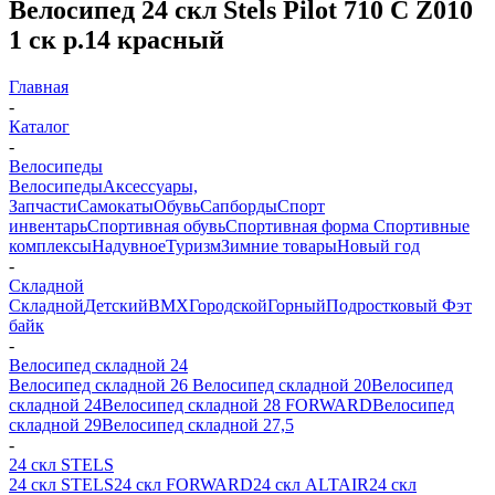
Велосипед 24 скл Stels Pilot 710 C Z010
1 ск р.14 красный
Главная
-
Каталог
-
Велосипеды
Велосипеды
Аксессуары,
Запчасти
Самокаты
Обувь
Сапборды
Спорт
инвентарь
Спортивная обувь
Спортивная форма
Спортивные
комплексы
Надувное
Туризм
Зимние товары
Новый год
-
Складной
Складной
Детский
BMX
Городской
Горный
Подростковый
Фэт
байк
-
Велосипед складной 24
Велосипед складной 26
Велосипед складной 20
Велосипед
складной 24
Велосипед складной 28 FORWARD
Велосипед
складной 29
Велосипед складной 27,5
-
24 скл STELS
24 скл STELS
24 скл FORWARD
24 скл ALTAIR
24 скл