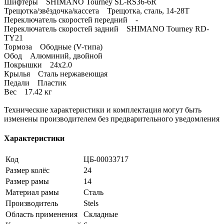
Шифтеры SHIMANO Tourney SL-RS36-6R
Трещотка/звёздочка/кассета Трещотка, сталь, 14-28Т
Переключатель скоростей передний -
Переключатель скоростей задний SHIMANO Tourney RD-
TY21
Тормоза Ободные (V-типа)
Обод Алюминий, двойной
Покрышки 24x2.0
Крылья Сталь нержавеющая
Педали Пластик
Вес 17.42 кг
Технические характеристики и комплектация могут быть
изменены производителем без предварительного уведомления
Характеристики
Код
ЦБ-00033717
Размер колёс
24
Размер рамы
14
Материал рамы
Сталь
Производитель
Stels
Область применения
Складные