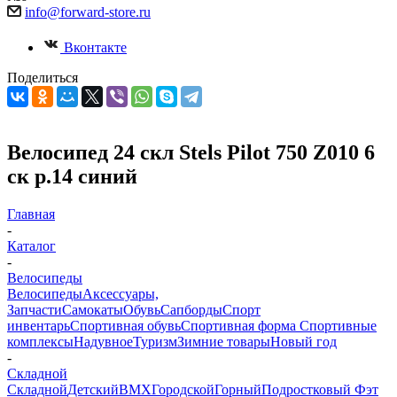
info@forward-store.ru
Вконтакте
Поделиться
Велосипед 24 скл Stels Pilot 750 Z010 6
ск р.14 синий
Главная
-
Каталог
-
Велосипеды
Велосипеды
Аксессуары,
Запчасти
Самокаты
Обувь
Сапборды
Спорт
инвентарь
Спортивная обувь
Спортивная форма
Спортивные
комплексы
Надувное
Туризм
Зимние товары
Новый год
-
Складной
Складной
Детский
BMX
Городской
Горный
Подростковый
Фэт