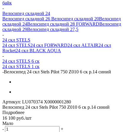
байк
-
Велосипед складной 24
Велосипед складной 26
Велосипед складной 20
Велосипед
складной 24
Велосипед складной 28 FORWARD
Велосипед
складной 29
Велосипед складной 27,5
-
24 скл STELS
24 скл STELS
24 скл FORWARD
24 скл ALTAIR
24 скл
Rocket
24 скл BLACK AQUA
-
24 скл STELS 6 ск
24 скл STELS 1 ск
-
Велосипед 24 скл Stels Pilot 750 Z010 6 ск р.14 синий
Артикул:
LU070374 X0000001280
Велосипед 24 скл Stels Pilot 750 Z010 6 ск р.14 синий
Подробнее
16 100
руб.
/шт
Мало
-
+