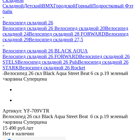
Складной
Складной
Детский
BMX
Городской
Горный
Подростковый
Фэт
байк
-
Велосипед складной 26
Велосипед складной 26
Велосипед складной 20
Велосипед
складной 24
Велосипед складной 28 FORWARD
Велосипед
складной 29
Велосипед складной 27,5
-
Велосипед складной 26 BLACK AQUA
Велосипед складной 26 FORWARD
Велосипед складной 26
STELS
Велосипед складной 26 Puls
Велосипед складной 26
STARK
Велосипед складной 26 Rocket
-
Велосипед 26 скл Black Aqua Street Beat 6 ск р.19 зеленый
+корзина Суперцена
Артикул:
YF-709VTR
Велосипед 26 скл Black Aqua Street Beat 6 ск р.19 зеленый
+корзина Суперцена
15 490
руб.
/шт
Нет в наличии