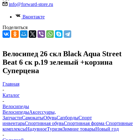
info@forward-store.ru
Вконтакте
Поделиться
Велосипед 26 скл Black Aqua Street
Beat 6 ск р.19 зеленый +корзина
Суперцена
Главная
-
Каталог
-
Велосипеды
Велосипеды
Аксессуары,
Запчасти
Самокаты
Обувь
Сапборды
Спорт
инвентарь
Спортивная обувь
Спортивная форма
Спортивные
комплексы
Надувное
Туризм
Зимние товары
Новый год
-