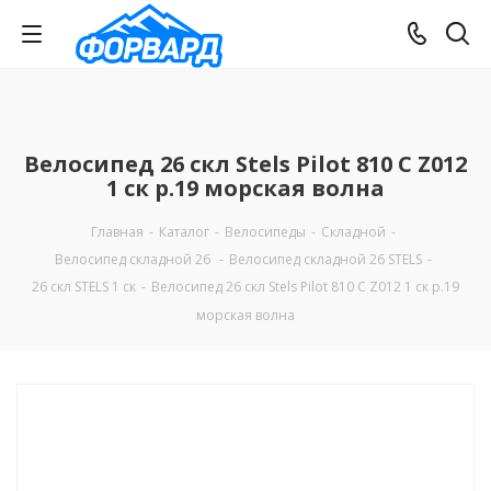
Велосипед 26 скл Stels Pilot 810 С Z012
1 ск р.19 морская волна
Главная
-
Каталог
-
Велосипеды
-
Складной
-
Велосипед складной 26
-
Велосипед складной 26 STELS
-
26 скл STELS 1 ск
-
Велосипед 26 скл Stels Pilot 810 С Z012 1 ск р.19
морская волна