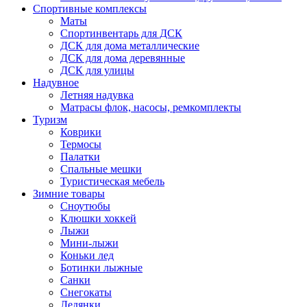
Спортивные комплексы
Маты
Спортинвентарь для ДСК
ДСК для дома металлические
ДСК для дома деревянные
ДСК для улицы
Надувное
Летняя надувка
Матрасы флок, насосы, ремкомплекты
Туризм
Коврики
Термосы
Палатки
Спальные мешки
Туристическая мебель
Зимние товары
Сноутюбы
Клюшки хоккей
Лыжи
Мини-лыжи
Коньки лед
Ботинки лыжные
Санки
Снегокаты
Ледянки