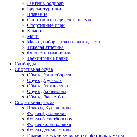
Гантели, бодибар
Брусья, турники
Плавание
Спортивные перчатки, шлемы
Спортивные игры
Кимоно
Мячи
Маски, наборы для плавания, ласты
Тяжелая атлетика
Фитнес и гимнастика
Трекинговые палки
Сапборды
Спортивная обувь
Обувь д/единоборств
Обувь д/футбола
Обувь д/гимнастики
Обувь д/волейбола
Обувь д/баскетбола
Спортивная форма
Плавки, Купальники
Форма футбольная
Форма баскетбольная
Форма волейбольная
Форма д/гимнастики
Гимнастические купальники, футболки, майки