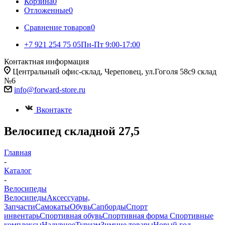
Корзина
0
Отложенные
0
Сравнение товаров
0
+7 921 254 75 05
Пн-Пт 9:00-17:00
Контактная информация
Центральный офис-склад, Череповец, ул.Гоголя 58с9 склад
№6
info@forward-store.ru
Вконтакте
Велосипед складной 27,5
Главная
-
Каталог
-
Велосипеды
Велосипеды
Аксессуары,
Запчасти
Самокаты
Обувь
Сапборды
Спорт
инвентарь
Спортивная обувь
Спортивная форма
Спортивные
комплексы
Надувное
Туризм
Зимние товары
Новый год