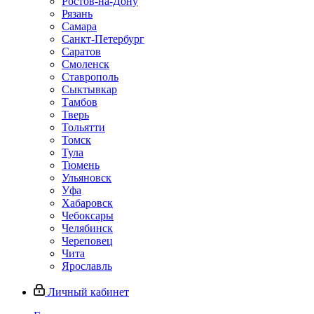
Ростов-на-Дону
Рязань
Самара
Санкт-Петербург
Саратов
Смоленск
Ставрополь
Сыктывкар
Тамбов
Тверь
Тольятти
Томск
Тула
Тюмень
Ульяновск
Уфа
Хабаровск
Чебоксары
Челябинск
Череповец
Чита
Ярославль
Личный кабинет