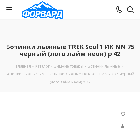
Ботинки лыжные TREK Soul1 ИК NN 75
черный (лого лайм неон) р 42
Главная
-
Каталог
-
Зимние товары
-
Ботинки лыжные
-
Ботинки лыжные NN
-
Ботинки лыжные TREK Soul1 ИК NN 75 черный
(лого лайм неон) р 42