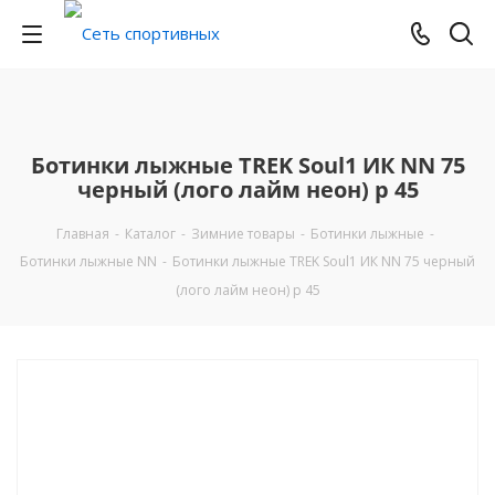
Ботинки лыжные TREK Soul1 ИК NN 75
черный (лого лайм неон) р 45
Главная
-
Каталог
-
Зимние товары
-
Ботинки лыжные
-
Ботинки лыжные NN
-
Ботинки лыжные TREK Soul1 ИК NN 75 черный
(лого лайм неон) р 45