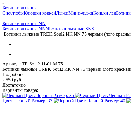
-
Ботинки лыжные
Сноутюбы
Клюшки хоккей
Лыжи
Мини-лыжи
Коньки лед
Ботин
-
Ботинки лыжные NN
Ботинки лыжные NNN
Ботинки лыжные SNS
-
Ботинки лыжные TREK Soul2 ИК NN 75 черный (лого красный
Артикул:
TR.Soul2.11-01.M.75
Ботинки лыжные TREK Soul2 ИК NN 75 черный (лого красный)
Подробнее
2 550
руб.
Достаточно
Варианты товара:
Цвет: Черный
Размер: 35
Цвет: Черный
Ра
Цвет: Черный
Размер: 37
Цвет: Черный
Размер: 40