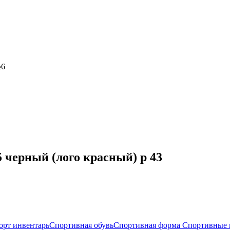
№6
черный (лого красный) р 43
орт инвентарь
Спортивная обувь
Спортивная форма
Спортивные 