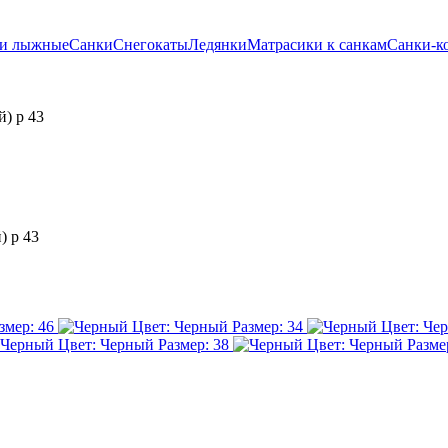
ки лыжные
Санки
Снегокаты
Ледянки
Матрасики к санкам
Санки-к
) р 43
 р 43
змер: 46
Цвет: Черный
Размер: 34
Цвет: Че
Цвет: Черный
Размер: 38
Цвет: Черный
Разме