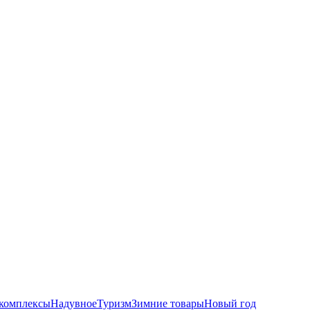
комплексы
Надувное
Туризм
Зимние товары
Новый год