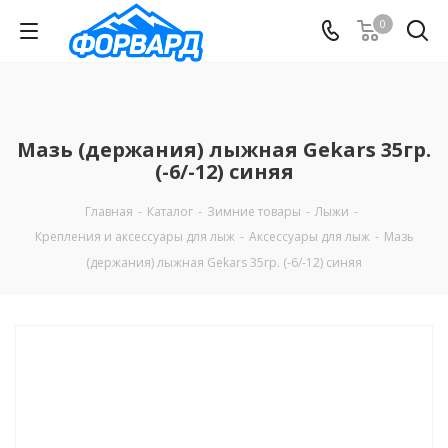
0
Мазь (держания) лыжная Gekars 35гр.
(-6/-12) синяя
Главная
-
Каталог
-
Зимние товары
-
Лыжи
-
Крепления и аксессуары для лыж
-
Аксессуары для лыж
-
Мазь
(держания) лыжная Gekars 35гр. (-6/-12) синяя