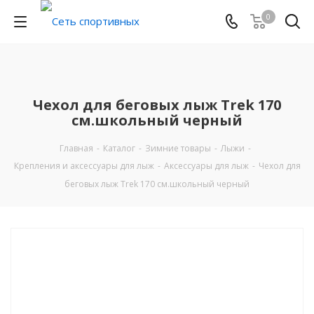
0
Чехол для беговых лыж Trek 170
см.школьный черный
Главная
-
Каталог
-
Зимние товары
-
Лыжи
-
Крепления и аксессуары для лыж
-
Аксессуары для лыж
-
Чехол для
беговых лыж Trek 170 см.школьный черный