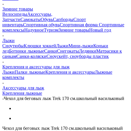
-
Зимние товары
Велосипеды
Аксессуары,
Запчасти
Самокаты
Обувь
Сапборды
Спорт
инвентарь
Спортивная обувь
Спортивная форма
Спортивные
комплексы
Надувное
Туризм
Зимние товары
Новый год
-
Лыжи
Сноутюбы
Клюшки хоккей
Лыжи
Мини-лыжи
Коньки
лед
Ботинки лыжные
Санки
Снегокаты
Ледянки
Матрасики к
санкам
Санки-коляски
Сноускейт, сноуборды пластик
-
Крепления и аксессуары для лыж
Лыжи
Палки лыжные
Крепления и аксессуары
Лыжные
комплекты
-
Аксессуары для лыж
Крепления лыжные
-
Чехол для беговых лыж Trek 170 см.школьный васильковый
Чехол для беговых лыж Trek 170 см.школьный васильковый