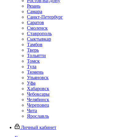
Ростов-на-Дону
Рязань
Самара
Санкт-Петербург
Саратов
Смоленск
Ставрополь
Сыктывкар
Тамбов
Тверь
Тольятти
Томск
Тула
Тюмень
Ульяновск
Уфа
Хабаровск
Чебоксары
Челябинск
Череповец
Чита
Ярославль
Личный кабинет