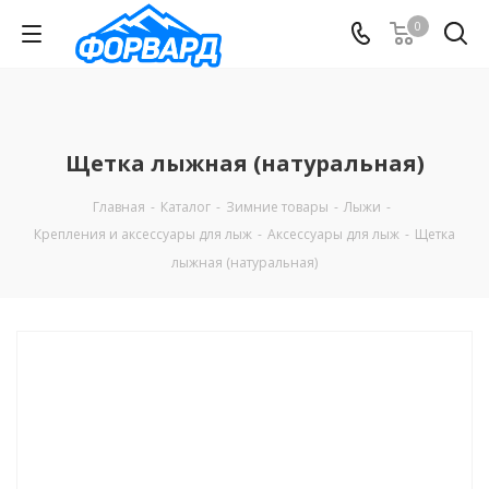
0
Щетка лыжная (натуральная)
Главная
-
Каталог
-
Зимние товары
-
Лыжи
-
Крепления и аксессуары для лыж
-
Аксессуары для лыж
-
Щетка
лыжная (натуральная)