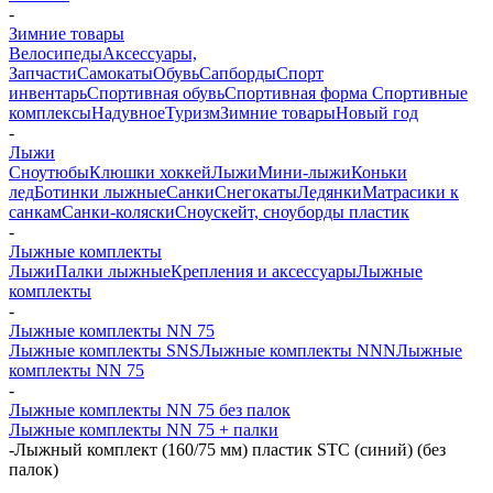
-
Зимние товары
Велосипеды
Аксессуары,
Запчасти
Самокаты
Обувь
Сапборды
Спорт
инвентарь
Спортивная обувь
Спортивная форма
Спортивные
комплексы
Надувное
Туризм
Зимние товары
Новый год
-
Лыжи
Сноутюбы
Клюшки хоккей
Лыжи
Мини-лыжи
Коньки
лед
Ботинки лыжные
Санки
Снегокаты
Ледянки
Матрасики к
санкам
Санки-коляски
Сноускейт, сноуборды пластик
-
Лыжные комплекты
Лыжи
Палки лыжные
Крепления и аксессуары
Лыжные
комплекты
-
Лыжные комплекты NN 75
Лыжные комплекты SNS
Лыжные комплекты NNN
Лыжные
комплекты NN 75
-
Лыжные комплекты NN 75 без палок
Лыжные комплекты NN 75 + палки
-
Лыжный комплект (160/75 мм) пластик STC (синий) (без
палок)