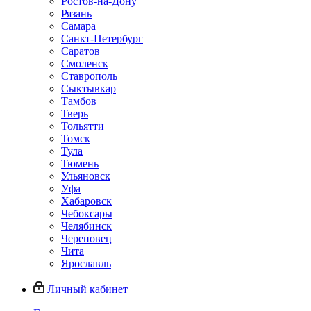
Ростов-на-Дону
Рязань
Самара
Санкт-Петербург
Саратов
Смоленск
Ставрополь
Сыктывкар
Тамбов
Тверь
Тольятти
Томск
Тула
Тюмень
Ульяновск
Уфа
Хабаровск
Чебоксары
Челябинск
Череповец
Чита
Ярославль
Личный кабинет