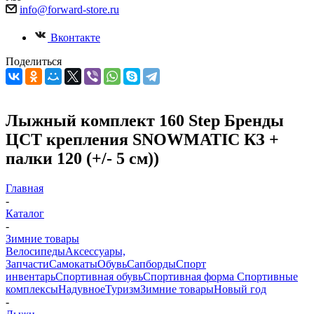
info@forward-store.ru
Вконтакте
Поделиться
Лыжный комплект 160 Step Бренды
ЦСТ крепления SNOWMATIC КЗ +
палки 120 (+/- 5 см))
Главная
-
Каталог
-
Зимние товары
Велосипеды
Аксессуары,
Запчасти
Самокаты
Обувь
Сапборды
Спорт
инвентарь
Спортивная обувь
Спортивная форма
Спортивные
комплексы
Надувное
Туризм
Зимние товары
Новый год
-