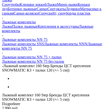
Лыжи
Сноутюбы
Клюшки хоккей
Лыжи
Мини-лыжи
Коньки
лед
Ботинки лыжные
Санки
Снегокаты
Ледянки
Матрасики к
санкам
Санки-коляски
Сноускейт, сноуборды пластик
-
Лыжные комплекты
Лыжи
Палки лыжные
Крепления и аксессуары
Лыжные
комплекты
-
Лыжные комплекты NN 75
Лыжные комплекты SNS
Лыжные комплекты NNN
Лыжные
комплекты NN 75
-
Лыжные комплекты NN 75 + палки
Лыжные комплекты NN 75 без палок
-
Лыжный комплект 160 Step Бренды ЦСТ крепления
SNOWMATIC КЗ + палки 120 (+/- 5 см))
Лыжный комплект 160 Step Бренды ЦСТ крепления
SNOWMATIC КЗ + палки 120 (+/- 5 см))
Подробнее
2 990
руб.