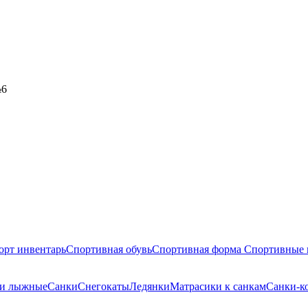
№6
орт инвентарь
Спортивная обувь
Спортивная форма
Спортивные 
ки лыжные
Санки
Снегокаты
Ледянки
Матрасики к санкам
Санки-к