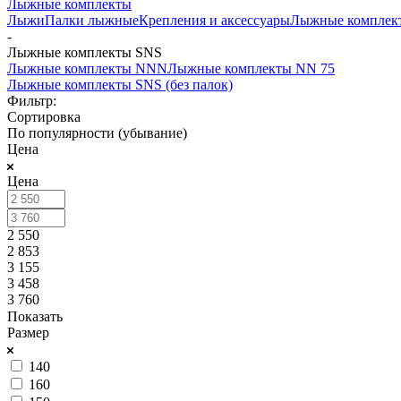
Лыжные комплекты
Лыжи
Палки лыжные
Крепления и аксессуары
Лыжные комплек
-
Лыжные комплекты SNS
Лыжные комплекты NNN
Лыжные комплекты NN 75
Лыжные комплекты SNS (без палок)
Фильтр:
Сортировка
По популярности (убывание)
Цена
Цена
2 550
2 853
3 155
3 458
3 760
Показать
Размер
140
160