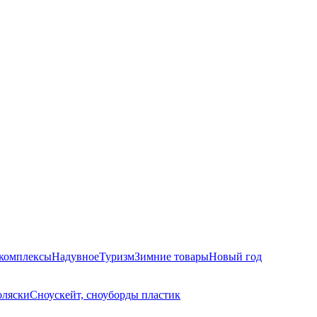
комплексы
Надувное
Туризм
Зимние товары
Новый год
оляски
Сноускейт, сноуборды пластик