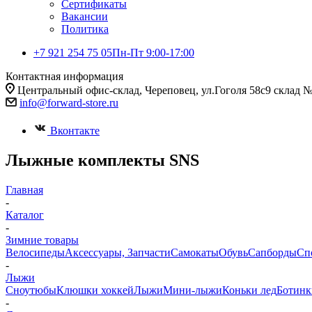
Сертификаты
Вакансии
Политика
+7 921 254 75 05
Пн-Пт 9:00-17:00
Контактная информация
Центральный офис-склад, Череповец, ул.Гоголя 58с9 склад 
info@forward-store.ru
Вконтакте
Лыжные комплекты SNS
Главная
-
Каталог
-
Зимние товары
Велосипеды
Аксессуары, Запчасти
Самокаты
Обувь
Сапборды
Сп
-
Лыжи
Сноутюбы
Клюшки хоккей
Лыжи
Мини-лыжи
Коньки лед
Ботин
-